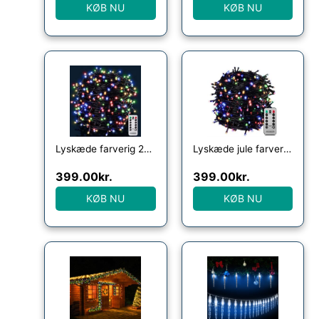
KØB NU
KØB NU
Lyskæde farverig 20m med fjernbetjening
Lyskæde jule farverig 40m fjernbetjening
399.00
kr.
399.00
kr.
KØB NU
KØB NU