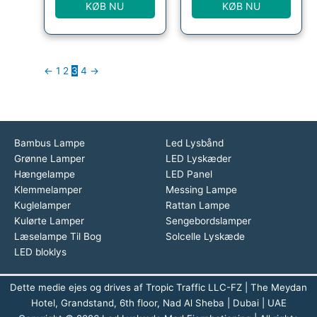
KØB NU
KØB NU
←
1
2
3
4
→
Bambus Lampe
Led Lysbånd
Grønne Lamper
LED Lyskæder
Hængelampe
LED Panel
Klemmelamper
Messing Lampe
Kuglelamper
Rattan Lampe
Kulørte Lamper
Sengebordslamper
Læselampe Til Bog
Solcelle Lyskæde
LED bloklys
Dette medie ejes og drives af Tropic Traffic LLC-FZ | The Meydan
Hotel, Grandstand, 6th floor, Nad Al Sheba | Dubai | UAE