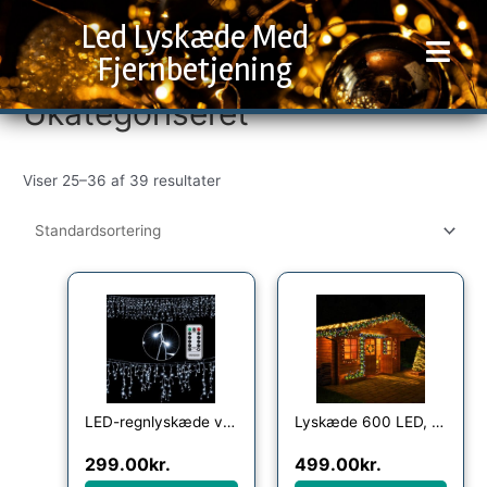
Gå
Led Lyskæde Med
til
indholdet
Fjernbetjening
Ukategoriseret
Viser 25–36 af 39 resultater
LED-regnlyskæde varm hvid kølig hvid indendørs udendørs frostregn, model: 200 LED kold hvid fjernbetjening
Lyskæde 600 LED, Warm White, gennemsigtig, fjernbetjening, 60m
299.00
kr.
499.00
kr.