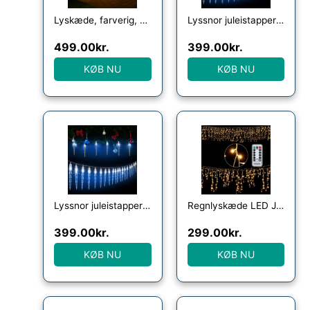
Lyskæde, farverig, 60m, fjernbetjening
Lyssnor juleistapper 40 lysdioder 10,4m
499.00
kr.
399.00
kr.
KØB NU
KØB NU
Lyssnor juleistapper 80 lysdioder 13m
Regnlyskæde LED Jul varm hvid 10m
399.00
kr.
299.00
kr.
KØB NU
KØB NU