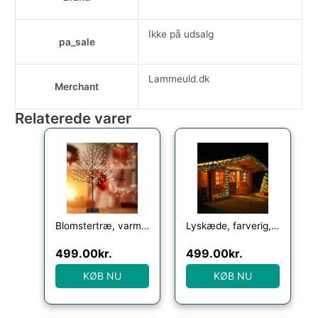
Ikke på udsalg
pa_sale
Lammeuld.dk
Merchant
Relaterede varer
Blomstertræ, varm hvid 220cm indendørs/udendørs + fjernbetjening
Lyskæde, farverig, 60m, fjernbetjening
499.00
kr.
499.00
kr.
KØB NU
KØB NU