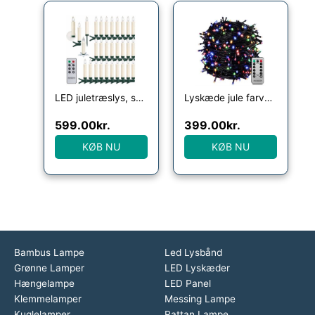
LED juletræslys, sæt med 30 stk varm hvid, fjernbetjening
Lyskæde jule farverig 40m fjernbetjening
599.00
kr.
399.00
kr.
KØB NU
KØB NU
Bambus Lampe
Led Lysbånd
Grønne Lamper
LED Lyskæder
Hængelampe
LED Panel
Klemmelamper
Messing Lampe
Kuglelamper
Rattan Lampe