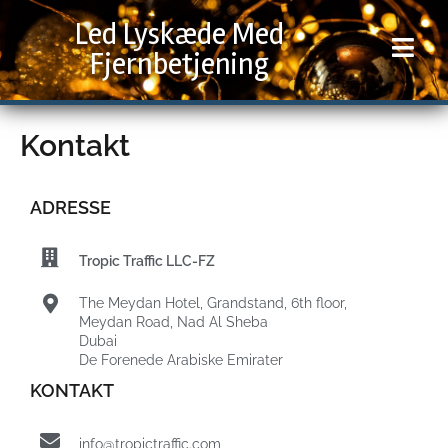
Gå
Led Lyskæde Med
til
indholdet
Fjernbetjening
Kontakt
ADRESSE
Tropic Traffic LLC-FZ
The Meydan Hotel, Grandstand, 6th floor,
Meydan Road, Nad Al Sheba
Dubai
De Forenede Arabiske Emirater
KONTAKT
info@tropictraffic.com