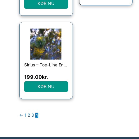
KØB NU
Sirius – Top-Line Energy Net Supplementsæt 100L
199.00
kr.
KØB NU
←
1
2
3
4