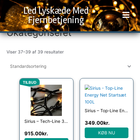
Gå
Led Lyskæde Med
til
indholdet
Fjernbetjening
Ukategoriseret
Viser 37–39 af 39 resultater
Den
Den
TILBUD
oprindelige
aktuelle
pris
pris
var:
er:
999.00kr..
915.00kr..
Sirius – Top-Line Energy Net Startsæt 100L
Sirius – Tech-Line 300 lys, u/stikprop, Varm Hvid
349.00
kr.
KØB NU
915.00
kr.