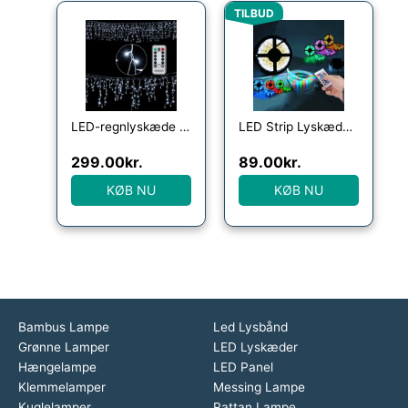
Den oprindelige pris var
Den aktuelle pr
TILBUD
LED-regnlyskæde varm hvid kølig hvid indendørs udendørs frostregn, model: 200 LED kold hvid fjernbetjening
LED Strip Lyskæde 5 meter med fjernbetjening
299.00
kr.
89.00
kr.
KØB NU
KØB NU
Bambus Lampe
Led Lysbånd
Grønne Lamper
LED Lyskæder
Hængelampe
LED Panel
Klemmelamper
Messing Lampe
Kuglelamper
Rattan Lampe