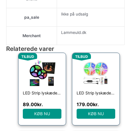
Ikke på udsalg
pa_sale
Lammeuld.dk
Merchant
Relaterede varer
Den oprindelige pris var: 219.00kr..
Den aktuelle pris er: 89.00kr..
Den oprindelige pris va
Den aktuelle p
TILBUD
TILBUD
LED Strip lyskæde 5 meter med fjernbetjening og musiksensor
LED Strip lyskæde 5 meter med Bluetooth, Fjernbetjening og Musiksensor
89.00
kr.
179.00
kr.
KØB NU
KØB NU