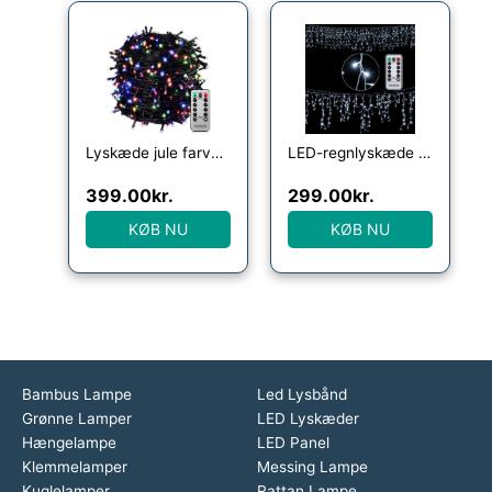
Lyskæde jule farverig 40m fjernbetjening
LED-regnlyskæde varm hvid kølig hvid indendørs udendørs frostregn, model: 200 LED kold hvid fjernbetjening
399.00
kr.
299.00
kr.
KØB NU
KØB NU
Bambus Lampe
Led Lysbånd
Grønne Lamper
LED Lyskæder
Hængelampe
LED Panel
Klemmelamper
Messing Lampe
Kuglelamper
Rattan Lampe