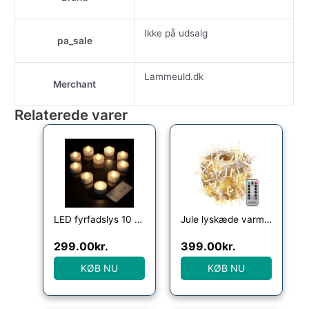
Ikke på udsalg
pa_sale
Lammeuld.dk
Merchant
Relaterede varer
LED fyrfadslys 10 stk. Varm hvid fjernbetjening
Jule lyskæde varm hvid 20m gennemsigtig fjernbetjening
299.00
kr.
399.00
kr.
KØB NU
KØB NU