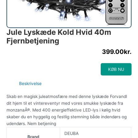
Jule Lyskæde Kold Hvid 40m
Fjernbetjening
399.00
kr.
KØB NU
Beskrivelse
Skab en magisk juleatmosfære med denne lyskæde Forvandl
dit hjem til et vintereventyr med vores smukke lyskæde fra
monzanaÂ®. Med 400 energieffektive LED-lys i kølig hvid
skaber du en hyggelig og festlig stemning både indendørs og
udendørs. Nem betjening
DEUBA
Brand