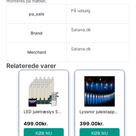
monteres på møbler,
På udsalg
pa_sale
Satana.dk
Brand
Satana.dk
Merchant
Relaterede varer
LED juletræslys Sæt med 20 farverig fjernbetjening
Lyssnor juleistapper 40 lysdioder 10,4m
499.00
kr.
399.00
kr.
KØB NU
KØB NU