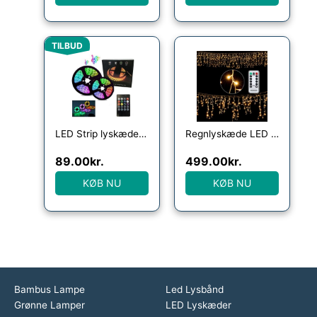
Den oprindelige pris var: 219.00kr..
Den aktuelle pris er: 89.00kr..
TILBUD
LED Strip lyskæde 5 meter med fjernbetjening og musiksensor
Regnlyskæde LED Jul varm hvid 20m
89.00
kr.
499.00
kr.
KØB NU
KØB NU
Bambus Lampe
Led Lysbånd
Grønne Lamper
LED Lyskæder