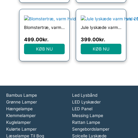
Blomstertræ, varm hvid 220cm indendørs/udendørs + fjernbetjening
Jule lyskæde varm hvid 20m gennemsigtig fjernbetjening
499.00
kr.
399.00
kr.
KØB NU
KØB NU
Bambus Lampe
Led Lysbånd
Grønne Lamper
LED Lyskæder
Hængelampe
LED Panel
Klemmelamper
Messing Lampe
Kuglelamper
Rattan Lampe
Kulørte Lamper
Sengebordslamper
Læselampe Til Bog
Solcelle Lyskæde