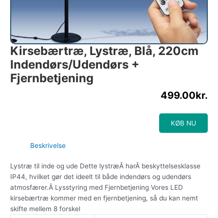
Kirsebærtræ, Lystræ, Blå, 220cm
Indendørs/udendørs +
Fjernbetjening
499.00
kr.
KØB NU
Beskrivelse
Lystræ til inde og ude Dette lystræÂ harÂ beskyttelsesklasse
IP44, hvilket gør det ideelt til både indendørs og udendørs
atmosfærer.Â Lysstyring med Fjernbetjening Vores LED
kirsebærtræ kommer med en fjernbetjening, så du kan nemt
skifte mellem 8 forskel