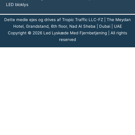
LED bloklys
Dette medie ejes og drives af Tropic Traffic LLC-FZ | The Meydan
Hotel, Grandstand, 6th floor, Nad Al Sheba | Dubai | UAE
Copyright © 2026 Led Lyskæde Med Fjernbetjening | All rights
reserved