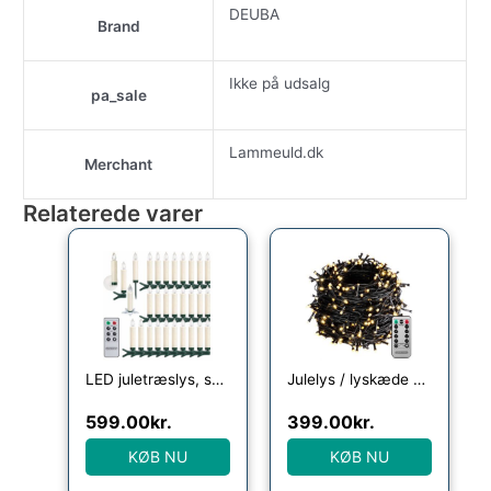
DEUBA
Brand
Ikke på udsalg
pa_sale
Lammeuld.dk
Merchant
Relaterede varer
LED juletræslys, sæt med 30 stk varm hvid, fjernbetjening
Julelys / lyskæde Warm White, 40m, med fjernbetjening
599.00
kr.
399.00
kr.
KØB NU
KØB NU