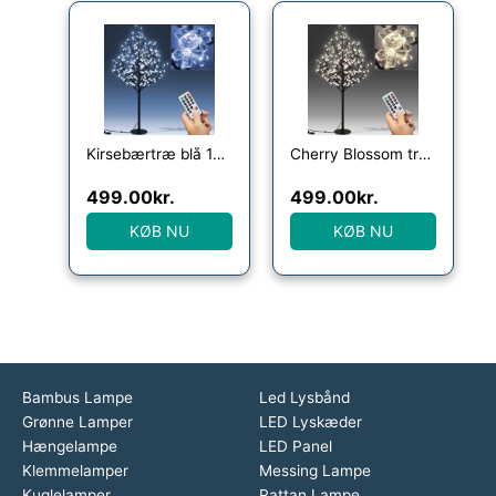
Kirsebærtræ blå 180cm indendørs/udendørs + fjernbetjening
Cherry Blossom træ, Warm White, 180 cm, Indendørs/Udendørs + Fjernbetjening
499.00
kr.
499.00
kr.
KØB NU
KØB NU
Bambus Lampe
Led Lysbånd
Grønne Lamper
LED Lyskæder
Hængelampe
LED Panel
Klemmelamper
Messing Lampe
Kuglelamper
Rattan Lampe