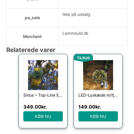
Ikke på udsalg
pa_sale
Lammeuld.dk
Merchant
Relaterede varer
Den oprindelige pris va
Den aktuelle p
TILBUD
Sirius – Top-Line Energy Net Startsæt 100L
LED-Lyskæde m/fjernbetjening og 8 lysindstillinger – 30/40/50 meter – – 30 meter
349.00
kr.
149.00
kr.
KØB NU
KØB NU